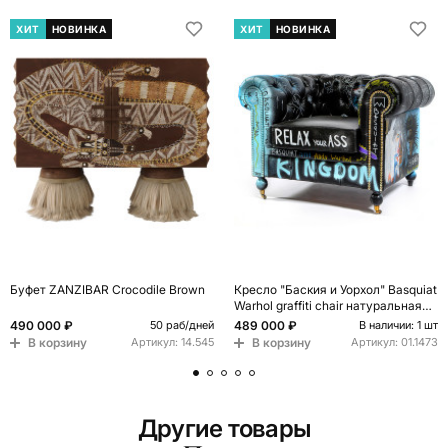
ХИТ
НОВИНКА
ХИТ
НОВИНКА
Буфет ZANZIBAR Crocodile Brown
Кресло "Баския и Уорхол" Basquiat
Warhol graffiti chair натуральная
кожа
490 000 ₽
489 000 ₽
50 раб/дней
В наличии: 1 шт
В корзину
В корзину
Артикул:
14.545
Артикул:
01.1473
Другие товары