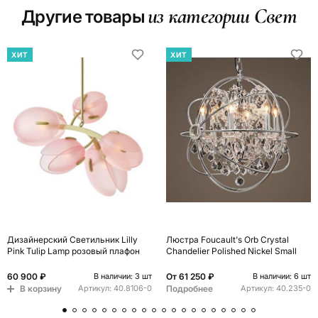
из категории Свет
Другие товары
ХИТ
ХИТ
Дизайнерский Светильник Lilly
Люстра Foucault's Orb Crystal
Pink Tulip Lamp розовый плафон
Chandelier Polished Nickel Small
60 900 ₽
От
61 250 ₽
В наличии: 3 шт
В наличии: 6 шт
В корзину
Подробнее
Артикул:
40.8106-0
Артикул:
40.235-0