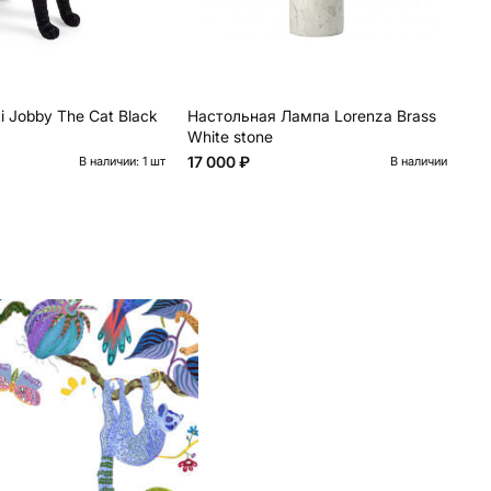
i Jobby The Cat Black
Настольная Лампа Lorenza Brass
На
White stone
Am
17 000 ₽
57
В наличии: 1 шт
В наличии