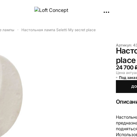
е лампы
Настольная лампа Seletti My secret place
Артикул:
4
Насто
place
24 700 
Цена актуа
Под заказ
ДО
Описан
Настольна
предназна
подняться
Использов