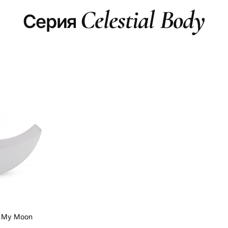
Celestial Body
Серия
i My Moon