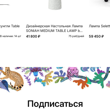
унгли Table
Дизайнерская Настольная Лампа
Лампа Selett
SONIAH MEDIUM TABLE LAMP by
FAINA
41 800 ₽
59 450 ₽
В наличии: 14 шт
75 раб/дней
Подписаться