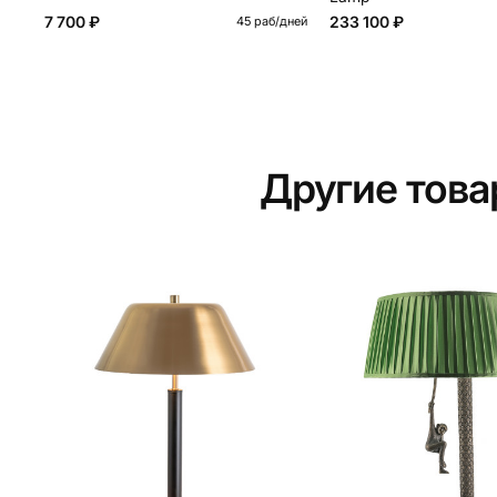
7 700 ₽
233 100 ₽
45 раб/дней
Другие тов