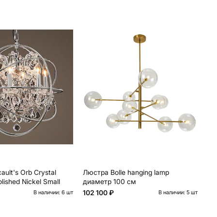
Х
ult's Orb Crystal
Люстра Bolle hanging lamp
Лю
lished Nickel Small
диаметр 100 см
ch
102 100 ₽
11
В наличии: 6 шт
В наличии: 5 шт