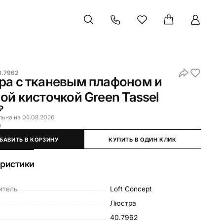
0.7962
ра с тканевым плафоном и
ой кисточкой Green Tassel
₽
льна на 06.08.2026
и
БАВИТЬ В КОРЗИНУ
КУПИТЬ В ОДИН КЛИК
еристики
итель
Loft Concept
Люстра
40.7962