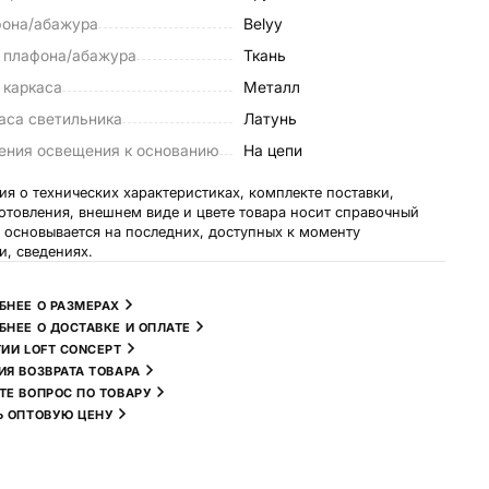
фона/абажура
Belyy
 плафона/абажура
Ткань
 каркаса
Металл
аса светильника
Латунь
ления освещения к основанию
На цепи
я о технических характеристиках, комплекте поставки,
готовления, внешнем виде и цвете товара носит справочный
и основывается на последних, доступных к моменту
и, сведениях.
БНЕЕ О РАЗМЕРАХ
БНЕЕ О ДОСТАВКЕ И ОПЛАТЕ
ТИИ LOFT CONCEPT
ИЯ ВОЗВРАТА ТОВАРА
ТЕ ВОПРОС ПО ТОВАРУ
Ь ОПТОВУЮ ЦЕНУ