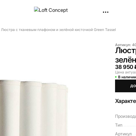
Люстра с тканевым плафоном и зелёной кисточкой Green Tassel
Артикул:
4
Люст
зелён
38 950 
Цена актуа
В наличи
ДО
Характ
Производ
Тип
Артикул