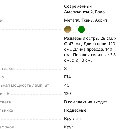
Современный,
Американский, Бохо
лы
Металл, Ткань, Акрил
Размеры люстры: 28 см. х
Ø 47 см., Длина цепи: 120
см., Длина провода: 140
см., Потолочная чаша: 2.5
см. х Ø 13 см.
во ламп
3
на
E14
ьная мощность ламп, Вт
40
ие, В
120
света
в комплект не входит
льника
Подвесные
Круглые
афонов
Круг