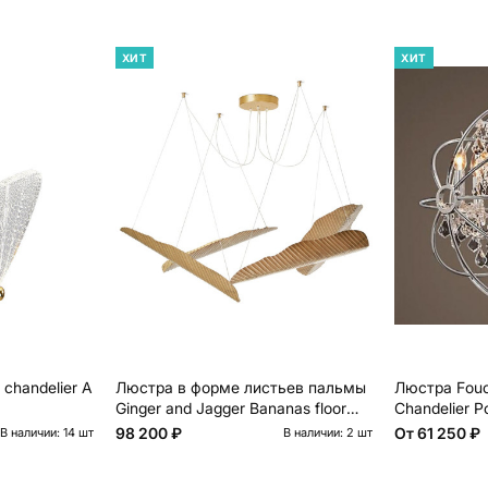
ХИТ
ХИТ
 chandelier A
Люстра в форме листьев пальмы
Люстра Fouca
Ginger and Jagger Bananas floor
Chandelier Po
lamp
98 200 ₽
От
61 250 ₽
В наличии: 14 шт
В наличии: 2 шт