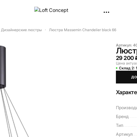
Дизайнерские люстры
Люстра Massemin Chandelier black 66
Артикул:
4
Люстр
29 200 
Цена актуа
Склад 2:
ДО
Характ
Производ
Бренд
Тип
Артикул