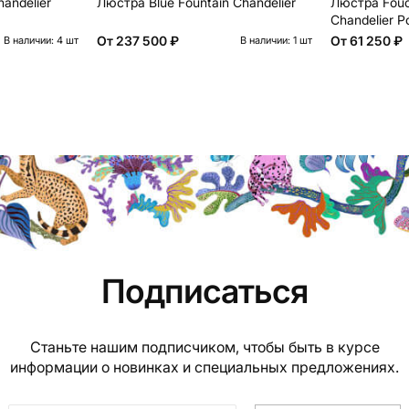
andelier
Люстра Blue Fountain Chandelier
Люстра Fouca
Chandelier Po
От
237 500 ₽
От
61 250 ₽
В наличии: 4 шт
В наличии: 1 шт
Подписаться
Станьте нашим подписчиком, чтобы быть в курсе
информации о новинках и специальных предложениях.