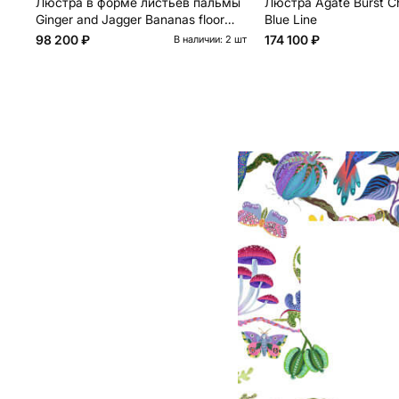
Люстра в форме листьев пальмы
Люстра Agate Burst Ch
Ginger and Jagger Bananas floor
Blue Line
lamp
98 200 ₽
174 100 ₽
В наличии: 2 шт