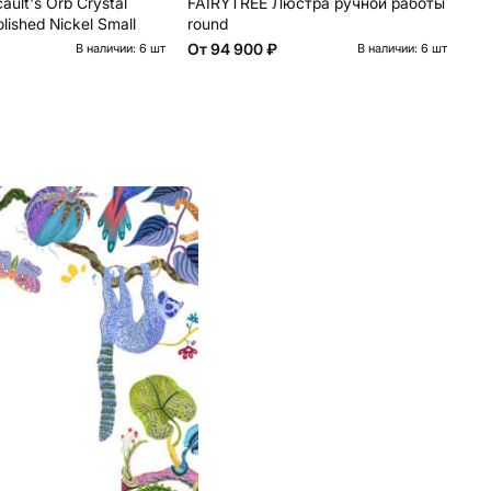
ult's Orb Crystal
FAIRYTREE Люстра ручной работы
Wh
lished Nickel Small
round
Sp
От
94 900 ₽
93
В наличии: 6 шт
В наличии: 6 шт