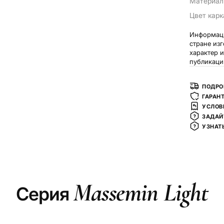
Материал
Цвет карк
Информаци
стране из
характер 
публикаци
ПОДРО
ГАРАН
УСЛОВ
ЗАДАЙ
УЗНАТ
Massemin Light
Серия