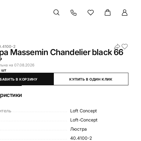
0.4100-2
а Massemin Chandelier black 66
₽
льна на 07.08.2026
1 шт
БАВИТЬ В КОРЗИНУ
КУПИТЬ В ОДИН КЛИК
еристики
итель
Loft Concept
Loft-Concept
Люстра
40.4100-2