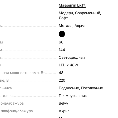
Massemin Light
Модерн, Современный,
Лофт
лы
Металл, Акрил
см
66
см
144
ы
Светодиодная
ы
LED x 48W
ьная мощность ламп, Вт
48
ие, В
220
льника
Подвесные, Потолочные
афонов
Прямоугольник
фона/абажура
Belyy
 плафона/абажура
Акрил