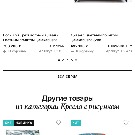
Большой Трехместный Диван с
Диван с цветным принтом
цветным принтом Qalakabusha
Qalakabusha Sofa
Large Sofa
738 200 ₽
492 100 ₽
В наличии
В наличии: 1 шт
В корзину
В корзину
Артикул:
05.813
Артикул:
05.478
ВСЯ СЕРИЯ
Другие товары
из категории Кресла с рисунком
ХИТ
НОВИНКА
ХИТ