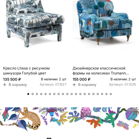
Кресло Lhasa с рисунком
Дизайнерское классической
шинуазри Голубой цвет
формы на колесиках Trumann
Armchair
135 500 ₽
155 000 ₽
В наличии: 2 шт
В наличии: 2 шт
В корзину
В корзину
Артикул:
01.1527
Артикул:
01.1335