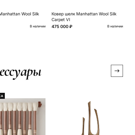
Manhattan Wool Silk
Ковер шелк Manhattan Wool Silk
Ко
Carpet VI
Car
475 000 ₽
88
В наличии
В наличии
ессуары
КА
Х