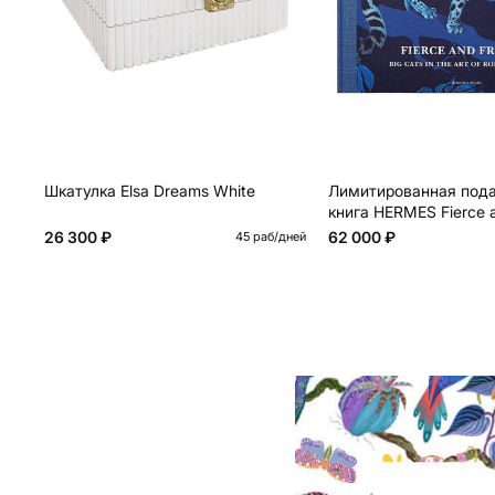
Шкатулка Elsa Dreams White
Лимитированная под
книга HERMES Fierce a
book, English version
26 300 ₽
62 000 ₽
45 раб/дней