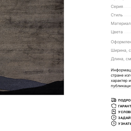
Серия
Стиль
Материа
Цвета
Оформле
Ширина, 
Длина, с
Информаци
стране из
характер 
публикаци
ПОДРО
ГАРАН
УСЛОВ
ЗАДАЙ
УЗНАТ