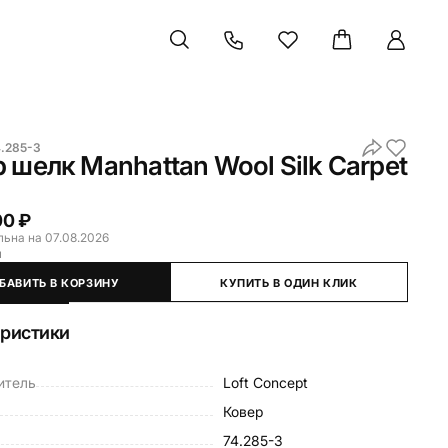
4.285-3
 шелк Manhattan Wool Silk Carpet
00 ₽
льна на 07.08.2026
и
БАВИТЬ В КОРЗИНУ
КУПИТЬ В ОДИН КЛИК
еристики
итель
Loft Concept
Ковер
74.285-3