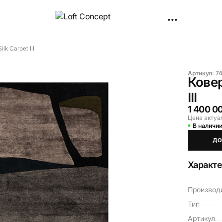
k Carpet III
Артикул:
7
Ковер
III
1 400 0
Цена актуа
В наличи
ДО
Характ
Производ
Тип
Артикул