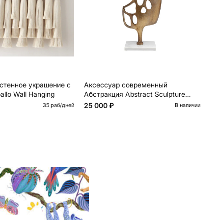
стенное украшение с
Аксессуар современный
Бо
llo Wall Hanging
Абстракция Abstract Sculpture
ве
Brass
25 000 ₽
20
35 раб/дней
В наличии