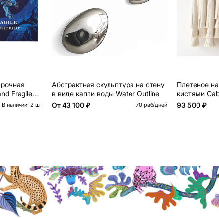
арочная
Абстрактная скульптура на стену
Плетеное на
nd Fragile
в виде капли воды Water Outline
кистями Caba
От
43 100 ₽
93 500 ₽
В наличии: 2 шт
70 раб/дней