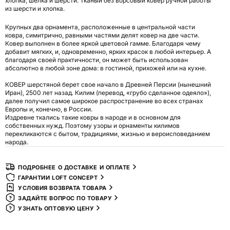
хлопка, шелка и шерсти. Тканый без ворсовый ковер ручной работы
из шерсти и хлопка.
Крупных два орнамента, расположенные в центральной части
ковра, симитрично, равными частями делят ковер на две части.
Ковер выполнен в более яркой цветовой гамме. Благодаря чему
добавит мягких, и, одновременно, ярких красок в любой интерьер. А
благодаря своей практичности, он может быть использован
абсолютно в любой зоне дома: в гостиной, прихожей или на кухне.
КОВЕР шерстяной берет свое начало в Древней Персии (нынешний
Иран), 2500 лет назад. Килим (перевод, «грубо сделанное одеяло»),
далее получил самое широкое распространение во всех странах
Европы и, конечно, в России.
Издревне ткались такие ковры в народе и в основном для
собственных нужд. Поэтому узоры и орнаменты килимов
перекликаются с бытом, традициями, жизнью и вероисповеданием
народа.
ПОДРОБНЕЕ О ДОСТАВКЕ И ОПЛАТЕ
ГАРАНТИИ LOFT CONCEPT
УСЛОВИЯ ВОЗВРАТА ТОВАРА
ЗАДАЙТЕ ВОПРОС ПО ТОВАРУ
УЗНАТЬ ОПТОВУЮ ЦЕНУ