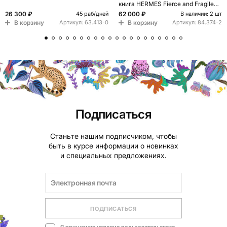
книга HERMES Fierce and Fragile
book, English version
26 300 ₽
62 000 ₽
45 раб/дней
В наличии: 2 шт
В корзину
В корзину
Артикул:
63.413-0
Артикул:
84.374-2
Подписаться
Станьте нашим подписчиком, чтобы
быть в курсе информации о новинках
и специальных предложениях.
ПОДПИСАТЬСЯ
Я принимаю условия
пользовательского