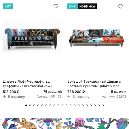
ХИТ
ХИТ
НОВИНКА
Диван в Лофт Честерфильд
Большой Трехместный Диван с
граффити из винтажной кожи
цветным принтом Qalakabusha
GRAFFITI PARA Chesterfield
Large Sofa
518 700 ₽
738 200 ₽
75 раб/дней
В наличии
В корзину
В корзину
Артикул:
05.468
Артикул:
05.813