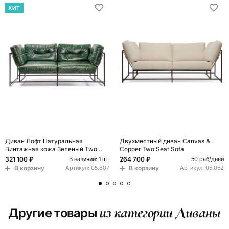
ХИТ
Диван Лофт Натуральная
Двухместный диван Canvas &
Винтажная кожа Зеленый Two
Copper Two Seat Sofa
Seat Encounter Leather Sofa
321 100 ₽
264 700 ₽
В наличии: 1 шт
50 раб/дней
В корзину
В корзину
Артикул:
05.807
Артикул:
05.052
из категории Диваны
Другие товары