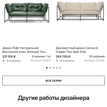
Диван Лофт Натуральная
Двухместный диван Canvas &
Винтажная кожа Зеленый Two
Copper Two Seat Sofa
Seat Encounter Leather Sofa
321 100 ₽
264 700 ₽
В наличии: 1 шт
50 раб/дней
В корзину
В корзину
Артикул:
05.807
Артикул:
05.052
ВСЯ СЕРИЯ
Другие работы дизайнера