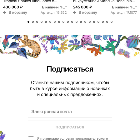
Tropical Snakes шпон орех с
инкрустацией Mandika Bone Inlay
рисунком
Coffee Table
430 000 ₽
245 000 ₽
В наличии: 1 шт
В наличии: 1 шт
В корзину
В корзину
Артикул:
16.522
Артикул:
17.1077
Подписаться
Станьте нашим подписчиком, чтобы
быть в курсе информации о новинках
и специальных предложениях.
ПОДПИСАТЬСЯ
Я принимаю условия
пользовательского