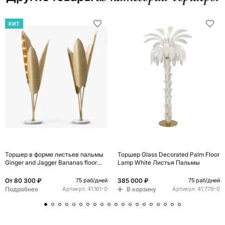
ХИТ
Торшер в форме листьев пальмы
Торшер Glass Decorated Palm Floor
Ginger and Jagger Bananas floor
Lamp White Листья Пальмы
lamp
От
80 300 ₽
385 000 ₽
75 раб/дней
75 раб/дней
Подробнее
В корзину
Артикул:
41.161-0
Артикул:
41.779-0