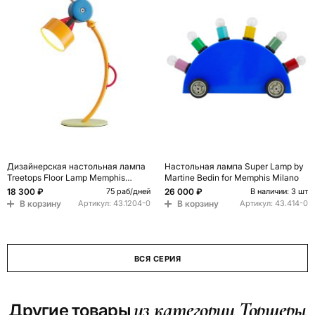
Дизайнерская настольная лампа
Настольная лампа Super Lamp by
Treetops Floor Lamp Memphis
Martine Bedin for Memphis Milano
Group
18 300 ₽
26 000 ₽
75 раб/дней
В наличии: 3 шт
В корзину
В корзину
Артикул:
43.1204-0
Артикул:
43.414-0
ВСЯ СЕРИЯ
из категории Торшеры
Другие товары