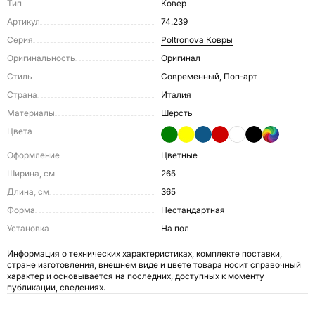
Тип
Ковер
Артикул
74.239
Серия
Poltronova Ковры
Оригинальность
Оригинал
Стиль
Современный, Поп-арт
Страна
Италия
Материалы
Шерсть
Цвета
Оформление
Цветные
Ширина, см
265
Длина, см
365
Форма
Нестандартная
Установка
На пол
Информация о технических характеристиках, комплекте поставки,
стране изготовления, внешнем виде и цвете товара носит справочный
характер и основывается на последних, доступных к моменту
публикации, сведениях.