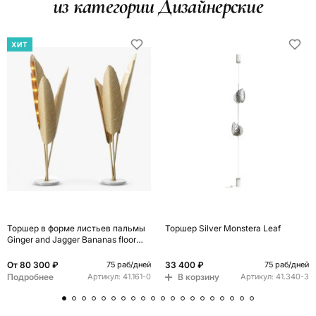
из категории Дизайнерские
ХИТ
Торшер в форме листьев пальмы
Торшер Silver Monstera Leaf
Ginger and Jagger Bananas floor
lamp
От
80 300 ₽
33 400 ₽
75 раб/дней
75 раб/дней
Подробнее
В корзину
Артикул:
41.161-0
Артикул:
41.340-3