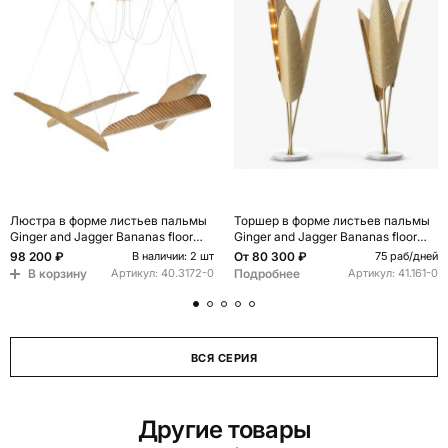
Люстра в форме листьев пальмы
Торшер в форме листьев пальмы
Ginger and Jagger Bananas floor
Ginger and Jagger Bananas floor
lamp
lamp
98 200 ₽
От
80 300 ₽
В наличии: 2 шт
75 раб/дней
В корзину
Подробнее
Артикул:
40.3172-0
Артикул:
41.161-0
ВСЯ СЕРИЯ
Другие товары