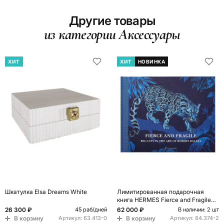
Другие товары
из категории Аксессуары
ХИТ
ХИТ
НОВИНКА
Шкатулка Elsa Dreams White
Лимитированная подарочная
книга HERMES Fierce and Fragile
book, English version
26 300 ₽
62 000 ₽
45 раб/дней
В наличии: 2 шт
В корзину
В корзину
Артикул:
63.413-0
Артикул:
84.374-2