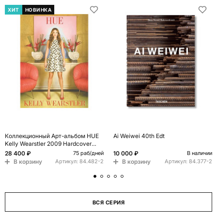
ХИТ
НОВИНКА
Коллекционный Арт-альбом HUE
Ai Weiwei 40th Edt
Kelly Wearstler 2009 Hardcover
Interior Design 2009 Букинистика
28 400 ₽
10 000 ₽
75 раб/дней
В наличии
В корзину
В корзину
Артикул:
84.482-2
Артикул:
84.377-2
ВСЯ СЕРИЯ