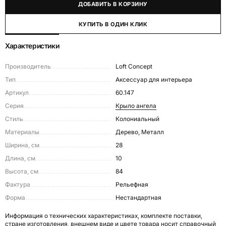
ДОБАВИТЬ В КОРЗИНУ
КУПИТЬ В ОДИН КЛИК
Характеристики
Производитель
Loft Concept
Тип
Аксессуар для интерьера
Артикул
60.147
Серия
Крыло ангела
Стиль
Колониальный
Материалы
Дерево, Металл
Ширина, см
28
Длина, см
10
Высота, см
84
Фактура
Рельефная
Форма
Нестандартная
Информация о технических характеристиках, комплекте поставки,
стране изготовления, внешнем виде и цвете товара носит справочный