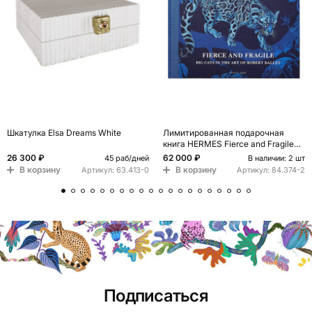
Шкатулка Elsa Dreams White
Лимитированная подарочная
книга HERMES Fierce and Fragile
book, English version
26 300 ₽
62 000 ₽
45 раб/дней
В наличии: 2 шт
В корзину
В корзину
Артикул:
63.413-0
Артикул:
84.374-2
Подписаться