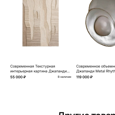
Cовременная Текстурная
Cовременное объемно
интерьерная картина Джапанди
Джапанди Metal Rhyt
Dune
55 000 ₽
119 000 ₽
В наличии