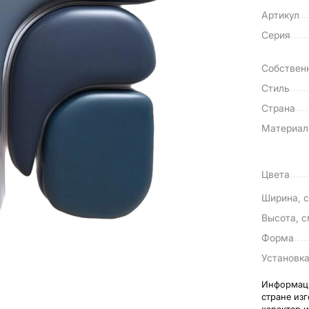
Артикул
Серия
Собствен
Стиль
Страна
Материа
Цвета
Ширина, 
Высота, 
Форма
Установк
Информаци
стране из