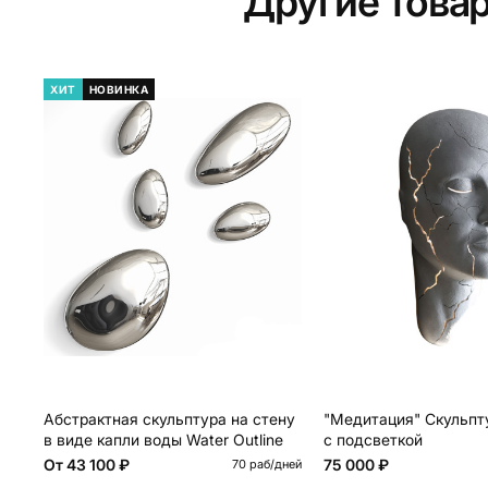
Другие това
ХИТ
НОВИНКА
Абстрактная скульптура на стену
"Медитация" Скульпт
в виде капли воды Water Outline
с подсветкой
От
43 100 ₽
75 000 ₽
70 раб/дней