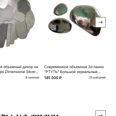
й объемный декор на
Cовременное объемное 3d панно
Cо
о Dimensional Silver
"РТУТЬ" Большой зеркальный
ин
декор на стену
Be
145 000 ₽
10
В наличии
35 раб/дней
ары на стену