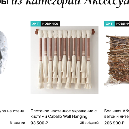
ры
ХИТ
НОВИНКА
ХИТ
НОВИН
ура на стену
Плетеное настенное украшение с
Большая Абс
кистями Caballo Wall Hanging
веток и ните
93 500 ₽
206 900 ₽
В наличии
35 раб/дней