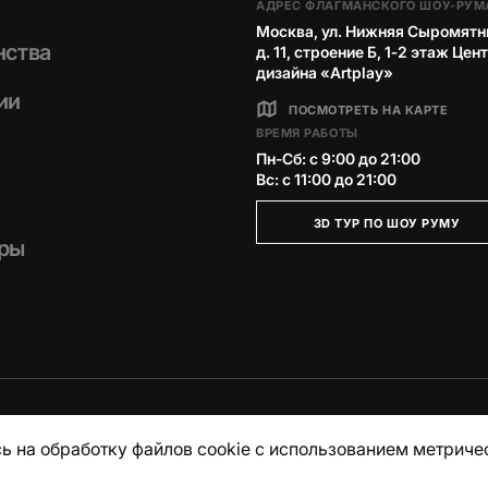
АДРЕС ФЛАГМАНСКОГО ШОУ-РУМ
Москва, ул. Нижняя Сыромятн
нства
д. 11, строение Б, 1‑2 этаж Цен
дизайна «Artplay»
ии
ПОСМОТРЕТЬ НА КАРТЕ
ВРЕМЯ РАБОТЫ
Пн-Сб: с 9:00 до 21:00
Вс: с 11:00 до 21:00
3D ТУР ПО ШОУ РУМУ
ры
ь на обработку файлов cookie с использованием метриче