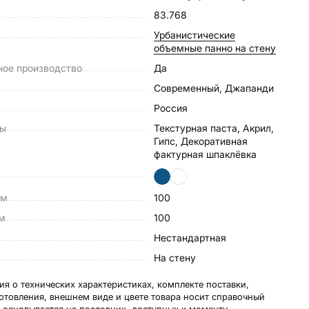
83.768
Урбанистические
объемные панно на стену
ное производство
Да
Современный, Джапанди
Россия
лы
текстурная паста, Акрил,
Гипс, Декоративная
фактурная шпаклёвка
см
100
см
100
Нестандартная
а
На стену
я о технических характеристиках, комплекте поставки,
готовления, внешнем виде и цвете товара носит справочный