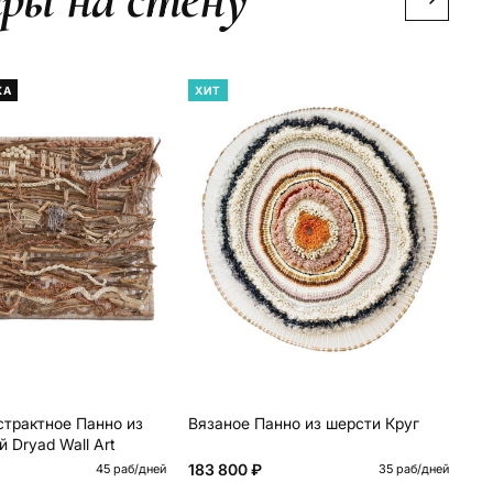
КА
ХИТ
Х
трактное Панно из
Вязаное Панно из шерсти Круг
Кр
й Dryad Wall Art
Аб
Ha
183 800 ₽
11
45 раб/дней
35 раб/дней