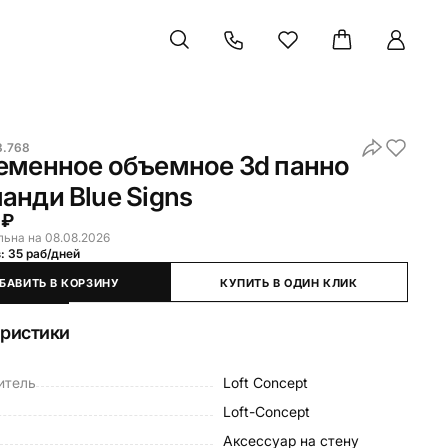
3.768
еменное объемное 3d панно
нди Blue Signs
 ₽
льна на 08.08.2026
: 35 раб/дней
БАВИТЬ В КОРЗИНУ
КУПИТЬ В ОДИН КЛИК
еристики
итель
Loft Concept
Loft-Concept
Аксессуар на стену