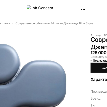
а стену
Cовременное объемное 3d панно Джапанди Blue Signs
Артикул:
8
Cовр
Джапа
125 000
Цена актуа
Под заказ
ДО
Характ
Производ
Бренд
Тип