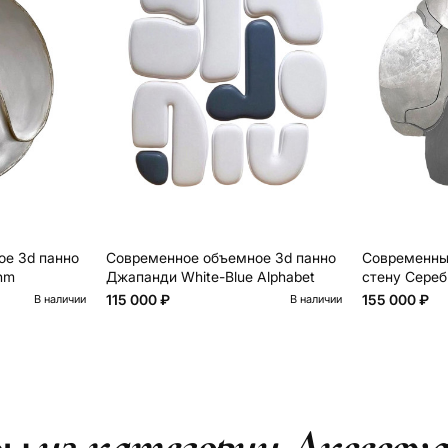
е 3d панно
Cовременное объемное 3d панно
Cовременны
hm
Джапанди White-Blue Alphabet
стену Серебр
Wall Decor
115 000 ₽
155 000 ₽
В наличии
В наличии
из категории Аксессу