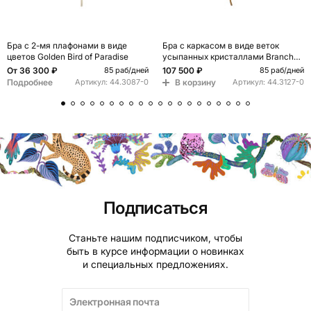
Бра с 2-мя плафонами в виде
Бра с каркасом в виде веток
цветов Golden Bird of Paradise
усыпанных кристаллами Branches
with Crystals
От
36 300 ₽
107 500 ₽
85 раб/дней
85 раб/дней
Подробнее
В корзину
Артикул:
44.3087-0
Артикул:
44.3127-0
Подписаться
Станьте нашим подписчиком, чтобы
быть в курсе информации о новинках
и специальных предложениях.