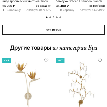
виде тропических листьев Tropical
бамбука Graceful Bamboo Branch
Leaves Monstera
65 200 ₽
35 400 ₽
85 раб/дней
85 раб/дней
В корзину
В корзину
Артикул:
40.7610-0
Артикул:
44.3091-0
ВСЯ СЕРИЯ
из категории Бра
Другие товары
ХИТ
ХИТ