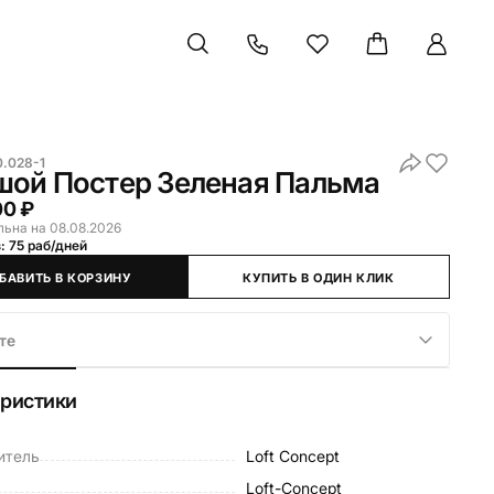
0.028-1
шой Постер Зеленая Пальма
00 ₽
льна на 08.08.2026
: 75 раб/дней
БАВИТЬ В КОРЗИНУ
КУПИТЬ В ОДИН КЛИК
те
еристики
итель
Loft Concept
Loft-Concept