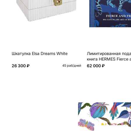
Шкатулка Elsa Dreams White
Лимитированная под
книга HERMES Fierce a
book, English version
26 300 ₽
62 000 ₽
45 раб/дней