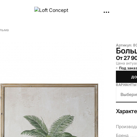
альма
Артикул:
8
Боль
От
27 9
Цена актуа
Под заказ
ДО
ВАРИАНТЫ
Выбери
Характ
Производ
Бренд