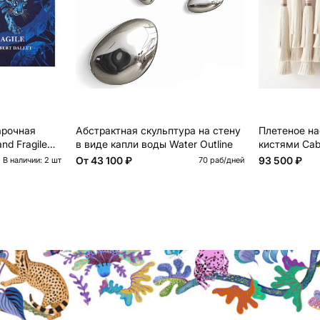
арочная
Абстрактная скульптура на стену
Плетеное на
nd Fragile
в виде капли воды Water Outline
кистями Caba
От
43 100 ₽
93 500 ₽
В наличии: 2 шт
70 раб/дней