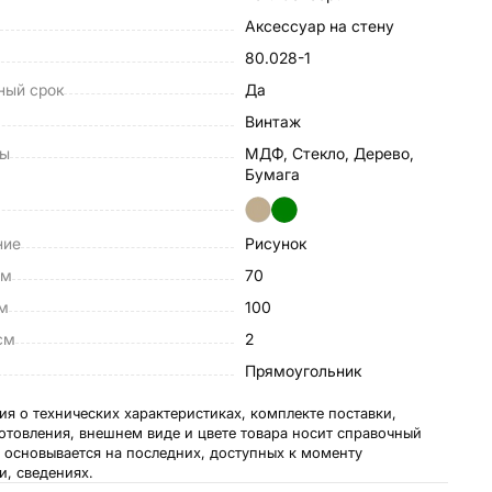
Аксессуар на стену
80.028-1
ный срок
Да
Винтаж
лы
МДФ, Стекло, Дерево,
Бумага
ние
Рисунок
см
70
см
100
см
2
Прямоугольник
я о технических характеристиках, комплекте поставки,
готовления, внешнем виде и цвете товара носит справочный
и основывается на последних, доступных к моменту
и, сведениях.