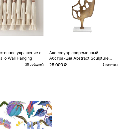
стенное украшение с
Аксессуар современный
Бо
llo Wall Hanging
Абстракция Abstract Sculpture
ве
Brass
25 000 ₽
20
35 раб/дней
В наличии