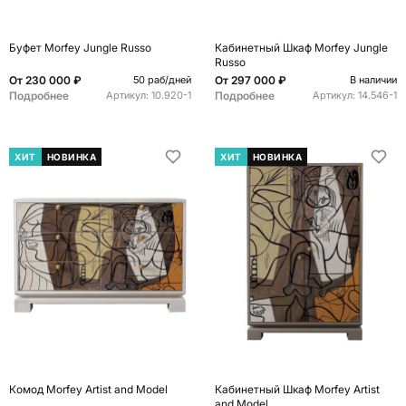
Буфет Morfey Jungle Russo
Кабинетный Шкаф Morfey Jungle
Russo
От
230 000 ₽
От
297 000 ₽
50 раб/дней
В наличии
Подробнее
Подробнее
Артикул:
10.920-1
Артикул:
14.546-1
ХИТ
НОВИНКА
ХИТ
НОВИНКА
Комод Morfey Artist and Model
Кабинетный Шкаф Morfey Artist
and Model