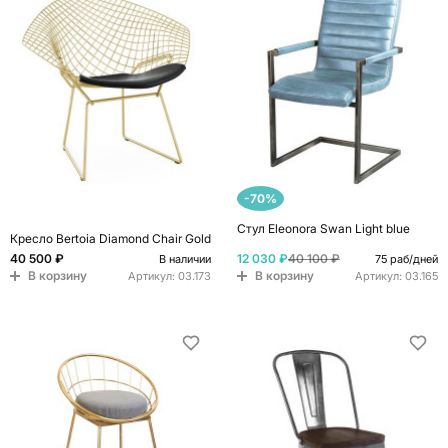
-70%
Стул Eleonora Swan Light blue
Кресло Bertoia Diamond Chair Gold
40 500 ₽
12 030 ₽
40 100 ₽
В наличии
75 раб/дней
В корзину
В корзину
Артикул:
03.173
Артикул:
03.165