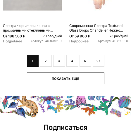
Люстра черная овальная с
Современная Люстра Textured
прозрачными стеклянными
Glass Drops Chandelier Нежно
подвесками в форме капель
розовые капли
От
186 500 ₽
От
59 900 ₽
70 раб/дней
75 раб/дней
FAIRYTREE Light
Подробнее
Подробнее
Артикул:
40.8392-0
Артикул:
40.8190-0
1
2
3
4
5
27
ПОКАЗАТЬ ЕЩЕ
Подписаться