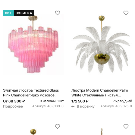
ХИТ
НОВИНКА
Элитная Люстра Textured Glass
Люстра Modern Chandelier Palm
Pink Chandelier Ярко Розовое
White Стеклянные Листья
стекло
Пальмы
От
68 300 ₽
172 500 ₽
В наличии: 1 шт
75 раб/дней
Подробнее
В корзину
Артикул:
40.8189-0
Артикул:
40.9075-0