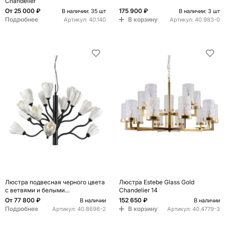
Chandelier
От
25 000 ₽
175 900 ₽
В наличии: 35 шт
В наличии: 3 шт
Подробнее
В корзину
Артикул:
40.140
Артикул:
40.983-0
Люстра подвесная черного цвета
Люстра Estebe Glass Gold
с ветвями и белыми
Chandelier 14
фарфоровыми цветами Floralis
От
77 800 ₽
152 650 ₽
В наличии
В наличии
Подробнее
В корзину
Артикул:
40.8696-2
Артикул:
40.4779-3