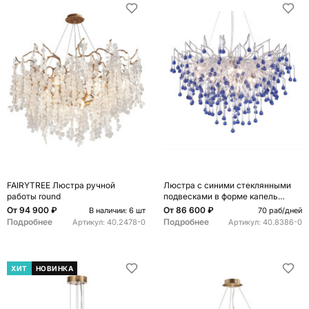
FAIRYTREE Люстра ручной
Люстра с синими стеклянными
работы round
подвесками в форме капель
FAIRYTREE Light
От
94 900 ₽
От
86 600 ₽
В наличии: 6 шт
70 раб/дней
Подробнее
Подробнее
Артикул:
40.2478-0
Артикул:
40.8386-0
ХИТ
НОВИНКА