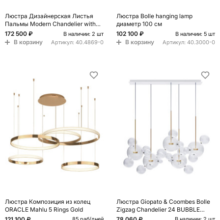
Люстра Дизайнерская Листья
Люстра Bolle hanging lamp
Пальмы Modern Chandelier with
диаметр 100 см
Palm Leaves
172 500 ₽
102 100 ₽
В наличии: 2 шт
В наличии: 5 шт
В корзину
В корзину
Артикул:
40.4869-0
Артикул:
40.3000-0
Люстра Композиция из колец
Люстра Giopato & Coombes Bolle
ORACLE Mahlu 5 Rings Gold
Zigzag Chandelier 24 BUBBLE
Linear
121 100 ₽
78 060 ₽
85 раб/дней
В наличии: 2 шт