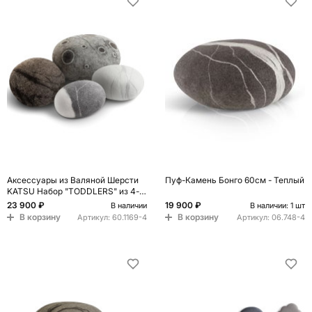
Аксессуары из Валяной Шерсти
Пуф-Камень Бонго 60см - Теплый
KATSU Набор "TODDLERS" из 4-х
камней
23 900 ₽
19 900 ₽
В наличии
В наличии: 1 шт
В корзину
В корзину
Артикул:
60.1169-4
Артикул:
06.748-4