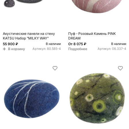
Акустические панели на стену
Пуф - Розовый Камень PINK
KATSU Набор "MILKY WAY"
DREAM
55 900 ₽
От
8 075 ₽
В наличии
В наличии
В корзину
Подробнее
Артикул:
80.585-4
Артикул:
06.337-4