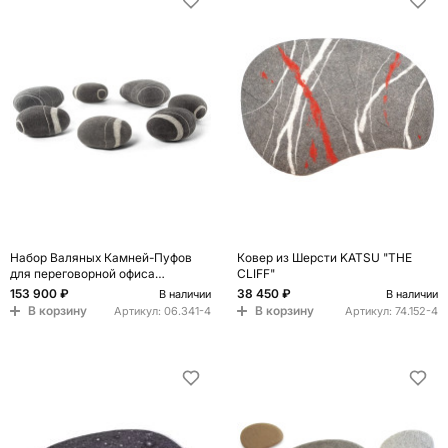
Набор Валяных Камней-Пуфов
Ковер из Шерсти KATSU "THE
для переговорной офиса
CLIFF"
CONFERENCE SET
153 900 ₽
38 450 ₽
В наличии
В наличии
В корзину
В корзину
Артикул:
06.341-4
Артикул:
74.152-4