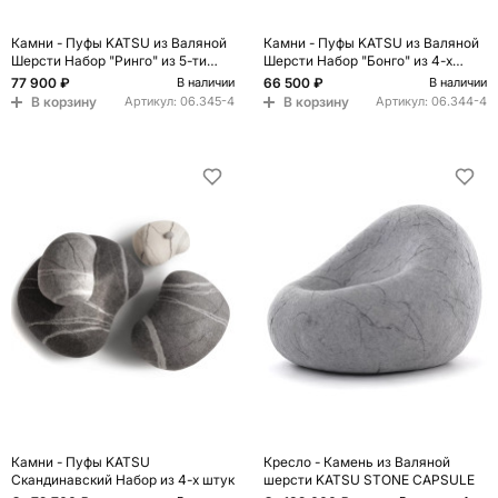
Камни - Пуфы KATSU из Валяной
Камни - Пуфы KATSU из Валяной
Шерсти Набор "Ринго" из 5-ти
Шерсти Набор "Бонго" из 4-х
штук
штук
77 900 ₽
66 500 ₽
В наличии
В наличии
В корзину
В корзину
Артикул:
06.345-4
Артикул:
06.344-4
Камни - Пуфы KATSU
Кресло - Камень из Валяной
Скандинавский Набор из 4-х штук
шерсти KATSU STONE CAPSULE