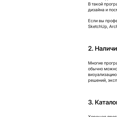
В такой прог
дизайна и пос
Если вы профе
SketchUp, Arch
2. Налич
Многие програ
обычно можно 
визуализацию
решений, экс
3. Катал
Хорошая прог