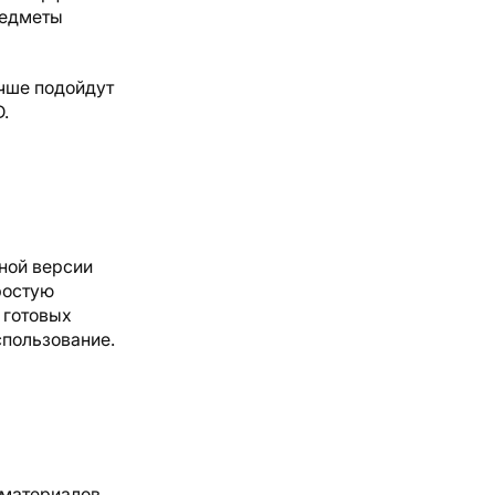
редметы
учше подойдут
D.
ной версии
ростую
 готовых
спользование.
материалов,