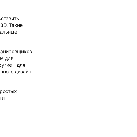
сставить
 3D. Такие
нальные
планировщиков
ем для
угие – для
нного дизайн-
простых
 и