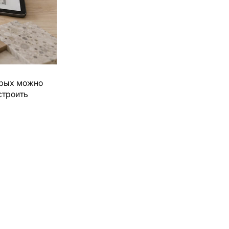
орых можно
строить