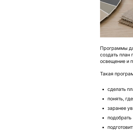
Программы дл
создать план 
освещение и п
Такая програ
сделать пл
понять, гд
заранее ув
подобрать 
подготовит