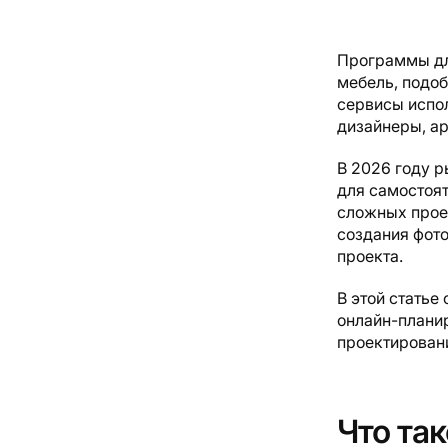
Программы дл
мебель, подоб
сервисы испо
дизайнеры, ар
В 2026 году р
для самостоя
сложных проек
создания фото
проекта.
В этой статье
онлайн-плани
проектирован
Что та