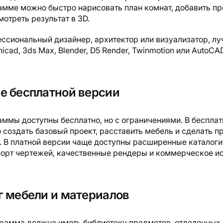
рамме можно быстро нарисовать план комнат, добавить п
мотреть результат в 3D.
ссиональный дизайнер, архитектор или визуализатор, л
icad, 3ds Max, Blender, D5 Render, Twinmotion или AutoCA
ие бесплатной версии
ммы доступны бесплатно, но с ограничениями. В бесплат
создать базовый проект, расставить мебель и сделать п
. В платной версии чаще доступны расширенные каталоги
порт чертежей, качественные рендеры и коммерческое и
ог мебели и материалов
рамма должна иметь библиотеку предметов, отделочных 