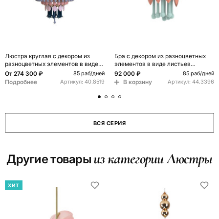
Люстра круглая с декором из
Бра с декором из разноцветных
разноцветных элементов в виде
элементов в виде листьев
листьев Changing Seasons
Changing Seasons
От
274 300 ₽
92 000 ₽
85 раб/дней
85 раб/дней
Подробнее
В корзину
Артикул:
40.8519
Артикул:
44.3396
ВСЯ СЕРИЯ
из категории Люстры
Другие товары
ХИТ